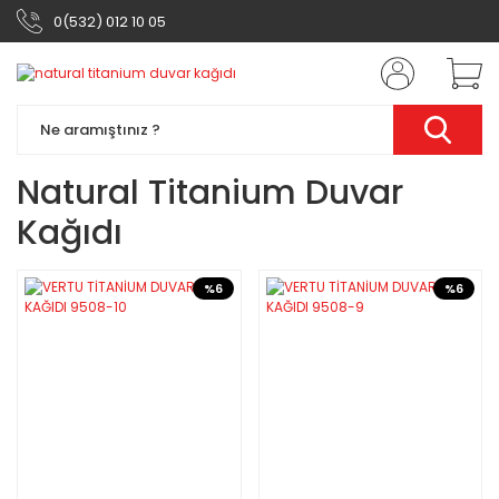
0(532) 012 10 05
Natural Titanium Duvar
Kağıdı
%6
%6