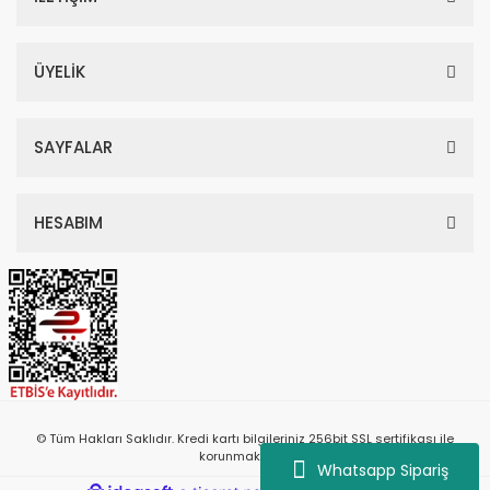
ÜYELİK
SAYFALAR
HESABIM
© Tüm Hakları Saklıdır. Kredi kartı bilgileriniz 256bit SSL sertifikası ile
korunmaktadır.
Whatsapp Sipariş