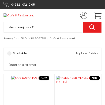
0(532) 012 10 05
Anasayfa
3D DUVAR POSTERİ
Cafe & Restaurant
Stoktakiler
Toplam 10 ürün
%32
%32