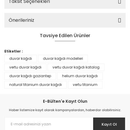
Taksit Seçenekleri
Önerileriniz
Tavsiye Edilen Ürünler
%25
Etiketler :
duvar kağıdı
duvar kağıdı modelleri
vertu duvar kağıdı
vertu duvar kağıdı katalog
duvar kağıdı gaziantep
helium duvar kağıdı
natural titanium duvar kağıdı
vertu titanium
E-Bülten'e Kayıt Olun
Haber listemize kayıt olarak kampanyalardan, haberdar olabilirsiniz.
Kayıt Ol
Prime ArtDECO Duvar Kağıdı Tutkalı 500 gr