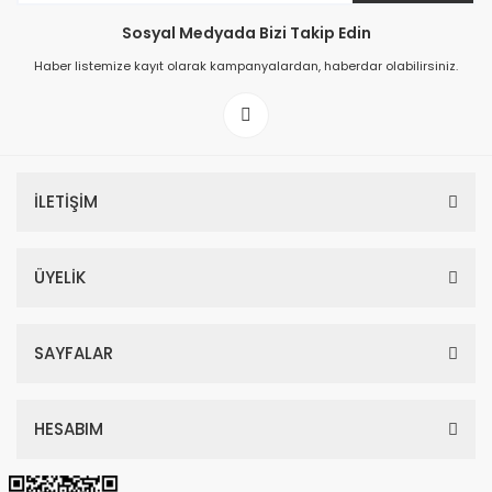
Sosyal Medyada Bizi Takip Edin
149,00 TL
Haber listemize kayıt olarak kampanyalardan, haberdar olabilirsiniz.
199,00 TL
İLETİŞİM
ÜYELİK
SAYFALAR
HESABIM