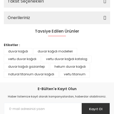
Taksit Seçenekleri
Önerileriniz
Tavsiye Edilen Ürünler
%25
Etiketler :
duvar kağıdı
duvar kağıdı modelleri
vertu duvar kağıdı
vertu duvar kağıdı katalog
duvar kağıdı gaziantep
helium duvar kağıdı
natural titanium duvar kağıdı
vertu titanium
E-Bülten'e Kayıt Olun
Haber listemize kayıt olarak kampanyalardan, haberdar olabilirsiniz.
Kayıt Ol
Prime ArtDECO Duvar Kağıdı Tutkalı 500 gr