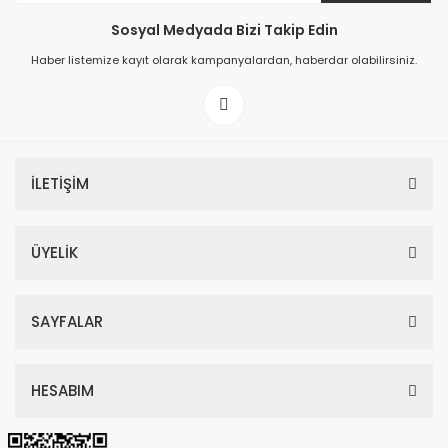
Sosyal Medyada Bizi Takip Edin
149,00 TL
Haber listemize kayıt olarak kampanyalardan, haberdar olabilirsiniz.
199,00 TL
İLETİŞİM
ÜYELİK
SAYFALAR
HESABIM