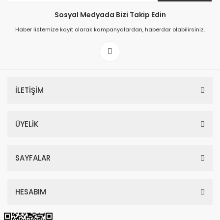
Sosyal Medyada Bizi Takip Edin
149,00 TL
Haber listemize kayıt olarak kampanyalardan, haberdar olabilirsiniz.
199,00 TL
İLETİŞİM
ÜYELİK
SAYFALAR
HESABIM