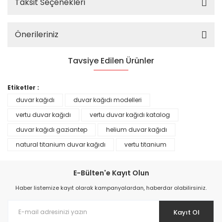
Taksit Seçenekleri
Önerileriniz
Tavsiye Edilen Ürünler
%25
Etiketler :
duvar kağıdı
duvar kağıdı modelleri
vertu duvar kağıdı
vertu duvar kağıdı katalog
duvar kağıdı gaziantep
helium duvar kağıdı
natural titanium duvar kağıdı
vertu titanium
E-Bülten'e Kayıt Olun
Haber listemize kayıt olarak kampanyalardan, haberdar olabilirsiniz.
Kayıt Ol
Prime ArtDECO Duvar Kağıdı Tutkalı 500 gr