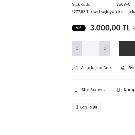
Stok Kodu
9508-5
*277,88 TL den başlayan taksitlerle
3.000,00 TL
%6
Arkadaşına Öner
Fiy
Stok Sorunuz
Kampa
Karşılaştır