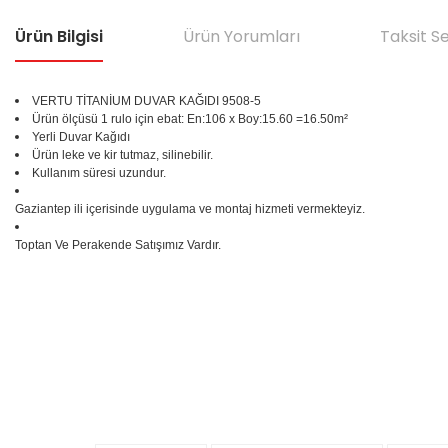
Ürün Bilgisi
Ürün Yorumları
Taksit S
VERTU TİTANİUM DUVAR KAĞIDI 9508-5
Ürün ölçüsü 1 rulo için ebat: En:106 x Boy:15.60 =16.50m²
Yerli Duvar Kağıdı
Ürün leke ve kir tutmaz, silinebilir.
Kullanım süresi uzundur.
Gaziantep ili içerisinde uygulama ve montaj hizmeti vermekteyiz.
Toptan Ve Perakende Satışımız Vardır.
Bu ürünün fiyat bilgisi, resim, ürün açıklamalarında ve diğer konular
Görüş ve önerileriniz için teşekkür ederiz.
Ürün resmi kalitesiz, bozuk veya görüntülenemiyor.
%25
Ürün açıklamasında eksik bilgiler bulunuyor.