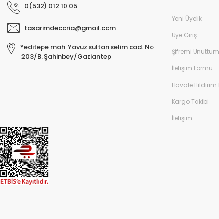
0(532) 012 10 05
Yeni Üyelik
tasarimdecoria@gmail.com
Üye Girişi
Yeditepe mah. Yavuz sultan selim cad. No
Şifremi Unuttum
:203/B. Şahinbey/Gaziantep
İletişim Formu
Havale Bildirim
Kargo Takibi
İletişim