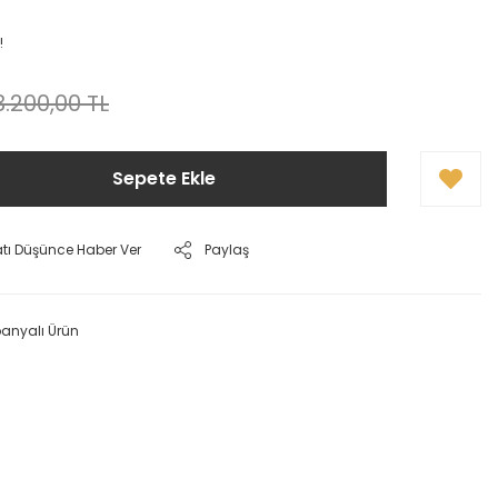
!
3.200,00 TL
Sepete Ekle
atı Düşünce Haber Ver
Paylaş
nyalı Ürün