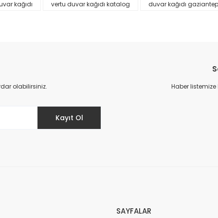
uvar kağıdı
vertu duvar kağıdı katalog
duvar kağıdı gaziante
S
r olabilirsiniz.
Haber listemize
Gönder
Kayıt Ol
SAYFALAR