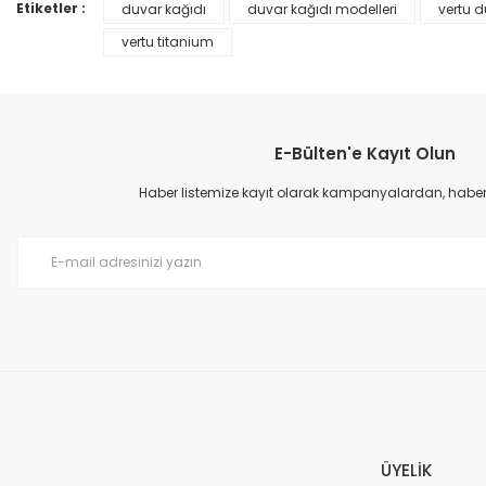
Ürün bilgilerinde hatalar bulunuyor.
Etiketler :
duvar kağıdı
duvar kağıdı modelleri
vertu d
Ürün fiyatı diğer sitelerden daha pahalı.
vertu titanium
Bu ürüne benzer farklı alternatifler olmalı.
E-Bülten'e Kayıt Olun
Haber listemize kayıt olarak kampanyalardan, haberda
Prime ArtDECO Duvar Kağıdı Tutkalı 500 gr
149,00 TL
199,00 TL
ÜYELİK