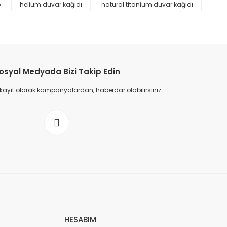
p
helium duvar kağıdı
natural titanium duvar kağıdı
osyal Medyada Bizi Takip Edin
 kayıt olarak kampanyalardan, haberdar olabilirsiniz.
HESABIM