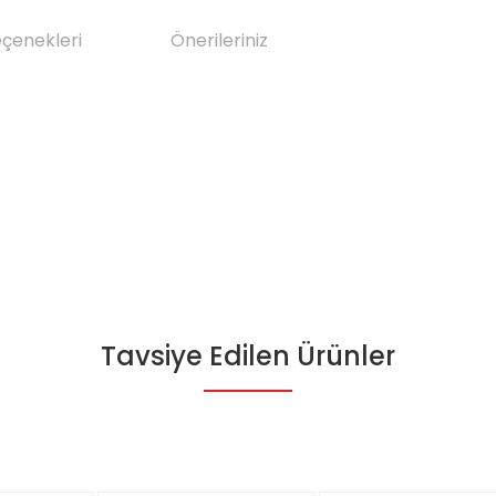
eçenekleri
Önerileriniz
Tavsiye Edilen Ürünler
da yetersiz gördüğünüz noktaları öneri formunu kullanarak tarafımıza il
Bu ürüne ilk yorumu siz yapın!
Yorum Yaz