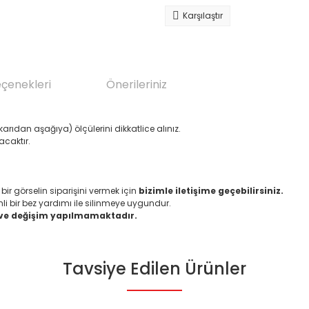
Karşılaştır
eçenekleri
Önerileriniz
arıdan aşağıya) ölçülerini dikkatlice alınız.
acaktır.
 görselin siparişini vermek için
bizimle iletişime geçebilirsiniz.
li bir bez yardımı ile silinmeye uygundur.
 ve değişim yapılmamaktadır.
Tavsiye Edilen Ürünler
da yetersiz gördüğünüz noktaları öneri formunu kullanarak tarafımıza il
Bu ürüne ilk yorumu siz yapın!