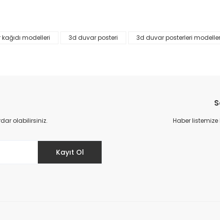
Yorum Yaz
 kağıdı modelleri
3d duvar posteri
3d duvar posterleri modeller
S
r olabilirsiniz.
Haber listemize
Gönder
Kayıt Ol