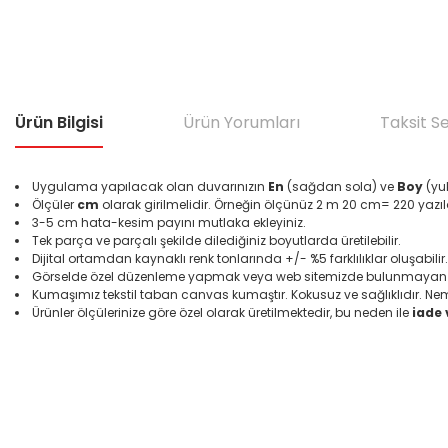
Ürün Bilgisi
Ürün Yorumları
Taksit S
Uygulama yapılacak olan duvarınızın
En
(sağdan sola) ve
Boy
(yuk
Ölçüler
cm
olarak girilmelidir. Örneğin ölçünüz 2 m 20 cm= 220 yazıl
3-5 cm hata-kesim payını mutlaka ekleyiniz.
Tek parça ve parçalı şekilde dilediğiniz boyutlarda üretilebilir.
Dijital ortamdan kaynaklı renk tonlarında +/- %5 farklılıklar oluşabilir.
Görselde özel düzenleme yapmak veya web sitemizde bulunmayan bir
Kumaşımız tekstil taban canvas kumaştır. Kokusuz ve sağlıklıdır. Nem
Ürünler ölçülerinize göre özel olarak üretilmektedir, bu neden ile
iade
Bu ürünün fiyat bilgisi, resim, ürün açıklamalarında ve diğer konular
Görüş ve önerileriniz için teşekkür ederiz.