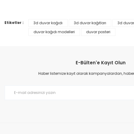
Ürün resmi kalitesiz, bozuk veya görüntülenemiyor.
%25
Ürün açıklamasında eksik bilgiler bulunuyor.
Ürün bilgilerinde hatalar bulunuyor.
Etiketler :
3d duvar kağıdı
3d duvar kağıtları
3d duvar
Ürün fiyatı diğer sitelerden daha pahalı.
duvar kağıdı modelleri
duvar posteri
Bu ürüne benzer farklı alternatifler olmalı.
E-Bülten'e Kayıt Olun
Haber listemize kayıt olarak kampanyalardan, haberda
Prime ArtDECO Duvar Kağıdı Tutkalı 500 gr
149,00 TL
199,00 TL