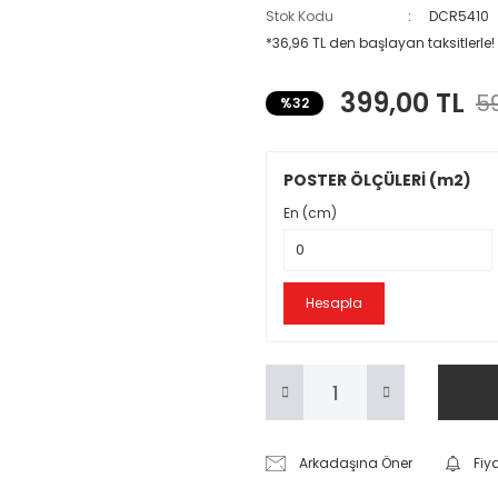
Stok Kodu
DCR5410
*36,96 TL den başlayan taksitlerle!
399,00 TL
59
%32
POSTER ÖLÇÜLERİ (m2)
En (cm)
Hesapla
Arkadaşına Öner
Fiy