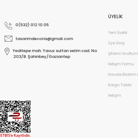
ÜYELİK
0(532) 012 10 05
Yeni Üyelik
tasarimdecoria@gmail.com
Üye Girişi
Yeditepe mah. Yavuz sultan selim cad. No
Şifremi Unuttum
:203/B. Şahinbey/Gaziantep
İletişim Formu
Havale Bildirim
Kargo Takibi
İletişim