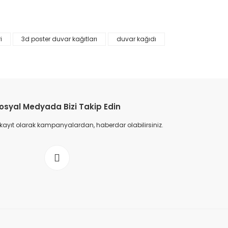
i
3d poster duvar kağıtları
duvar kağıdı
osyal Medyada Bizi Takip Edin
 kayıt olarak kampanyalardan, haberdar olabilirsiniz.