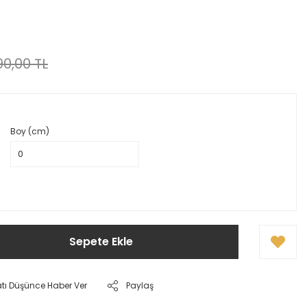
0,00 TL
Boy (cm)
Sepete Ekle
atı Düşünce Haber Ver
Paylaş