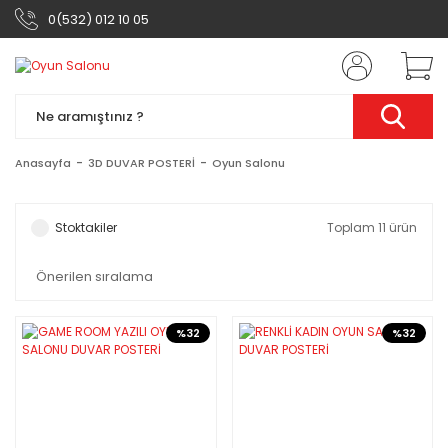
0(532) 012 10 05
Anasayfa
3D DUVAR POSTERİ
Oyun Salonu
Stoktakiler
Toplam 11 ürün
%32
%32