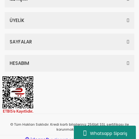
ÜYELİK
SAYFALAR
HESABIM
© Tüm Hakları Saklıdır. Kredi kartı bilgileriniz 256bit SSL sertifikası ile
korunmaktadır.
Whatsapp Sipariş