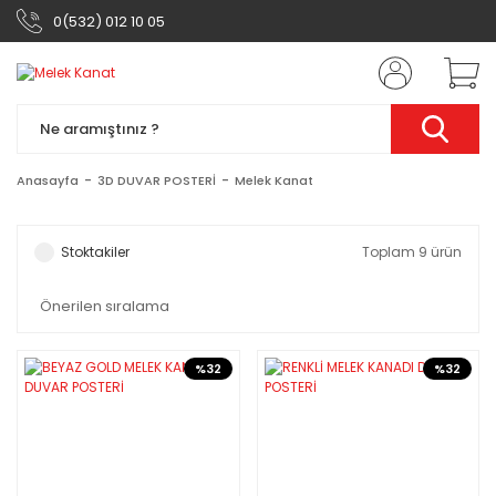
0(532) 012 10 05
Anasayfa
3D DUVAR POSTERİ
Melek Kanat
Stoktakiler
Toplam 9 ürün
%32
%32