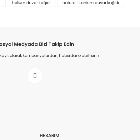
p
helium duvar kağıdı
natural titanium duvar kağıdı
osyal Medyada Bizi Takip Edin
 kayıt olarak kampanyalardan, haberdar olabilirsiniz.
HESABIM