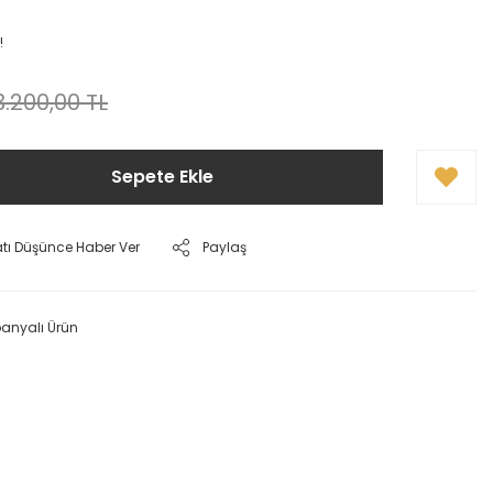
!
3.200,00 TL
Sepete Ekle
atı Düşünce Haber Ver
Paylaş
nyalı Ürün