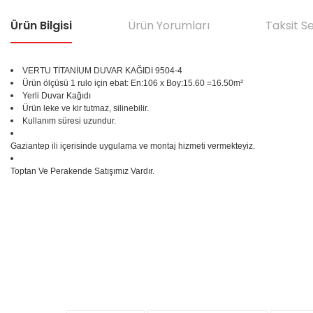
Ürün Bilgisi
Ürün Yorumları
Taksit S
VERTU TİTANİUM DUVAR KAĞIDI 9504-4
Ürün ölçüsü 1 rulo için ebat: En:106 x Boy:15.60 =16.50m²
Yerli Duvar Kağıdı
Ürün leke ve kir tutmaz, silinebilir.
Kullanım süresi uzundur.
Gaziantep ili içerisinde uygulama ve montaj hizmeti vermekteyiz.
Toptan Ve Perakende Satışımız Vardır.
Bu ürünün fiyat bilgisi, resim, ürün açıklamalarında ve diğer konular
Görüş ve önerileriniz için teşekkür ederiz.
Ürün resmi kalitesiz, bozuk veya görüntülenemiyor.
%25
Ürün açıklamasında eksik bilgiler bulunuyor.