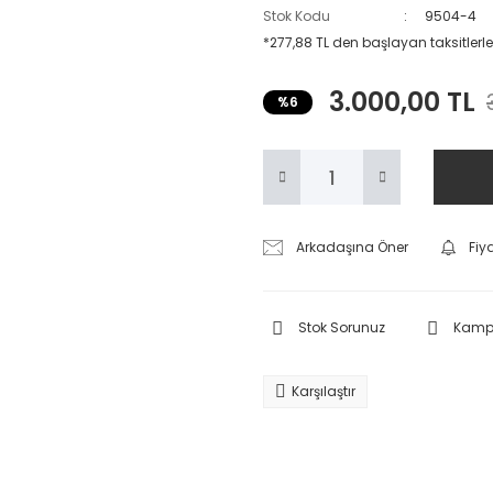
Stok Kodu
9504-4
*277,88 TL den başlayan taksitlerle
3.000,00 TL
%6
Arkadaşına Öner
Fiy
Stok Sorunuz
Kampa
Karşılaştır