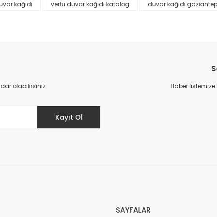
uvar kağıdı
vertu duvar kağıdı katalog
duvar kağıdı gaziante
S
r olabilirsiniz.
Haber listemize
Gönder
Kayıt Ol
SAYFALAR