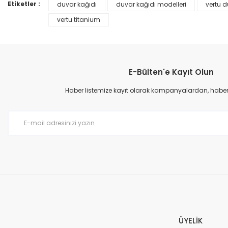
Ürün bilgilerinde hatalar bulunuyor.
Etiketler :
duvar kağıdı
duvar kağıdı modelleri
vertu d
Ürün fiyatı diğer sitelerden daha pahalı.
vertu titanium
Bu ürüne benzer farklı alternatifler olmalı.
E-Bülten'e Kayıt Olun
Haber listemize kayıt olarak kampanyalardan, haberda
Prime ArtDECO Duvar Kağıdı Tutkalı 500 gr
149,00 TL
199,00 TL
ÜYELİK