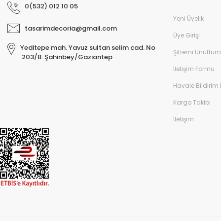
0(532) 012 10 05
Yeni Üyelik
tasarimdecoria@gmail.com
Üye Girişi
Yeditepe mah. Yavuz sultan selim cad. No
Şifremi Unuttum
:203/B. Şahinbey/Gaziantep
İletişim Formu
Havale Bildirim
Kargo Takibi
İletişim