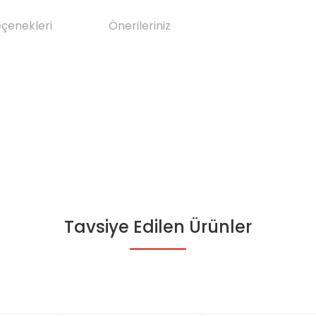
eçenekleri
Önerileriniz
Tavsiye Edilen Ürünler
da yetersiz gördüğünüz noktaları öneri formunu kullanarak tarafımıza il
Bu ürüne ilk yorumu siz yapın!
Yorum Yaz