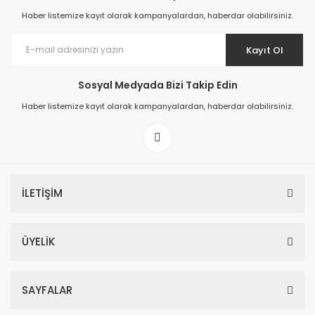
GOLD YAPRAKLAR 3D DUVAR POSTERİ
Haber listemize kayıt olarak kampanyalardan, haberdar olabilirsiniz.
399,00 TL
Kayıt Ol
590,00 TL
%32
Sosyal Medyada Bizi Takip Edin
Haber listemize kayıt olarak kampanyalardan, haberdar olabilirsiniz.
RENKLİ TÜYLER 3D DUVAR POSTERİ
399,00 TL
590,00 TL
İLETİŞİM
YENİ
%32
ÜYELİK
GÜLLER VE KELEBEKLER 3D DUVAR POSTERİ
SAYFALAR
399,00 TL
590,00 TL