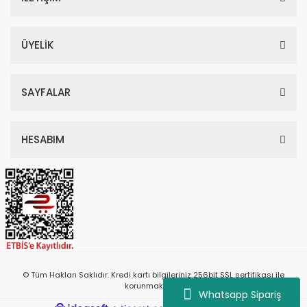
ÜYELİK
SAYFALAR
HESABIM
© Tüm Hakları Saklıdır. Kredi kartı bilgileriniz 256bit SSL sertifikası ile
korunmaktadır.
Whatsapp Sipariş