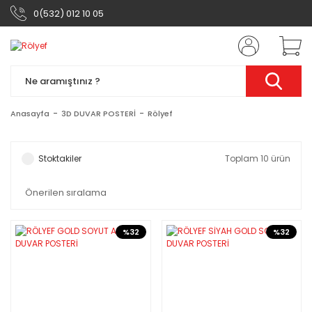
0(532) 012 10 05
Anasayfa
3D DUVAR POSTERİ
Rölyef
Stoktakiler
Toplam 10 ürün
%32
%32