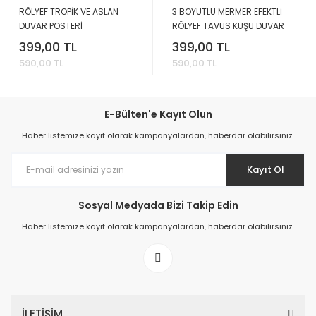
RÖLYEF TROPİK VE ASLAN
3 BOYUTLU MERMER EFEKTLİ
DUVAR POSTERİ
RÖLYEF TAVUS KUŞU DUVAR
POSTERİ
399,00 TL
399,00 TL
590,00 TL
590,00 TL
E-Bülten'e Kayıt Olun
Haber listemize kayıt olarak kampanyalardan, haberdar olabilirsiniz.
Kayıt Ol
Sosyal Medyada Bizi Takip Edin
Haber listemize kayıt olarak kampanyalardan, haberdar olabilirsiniz.
İLETİŞİM