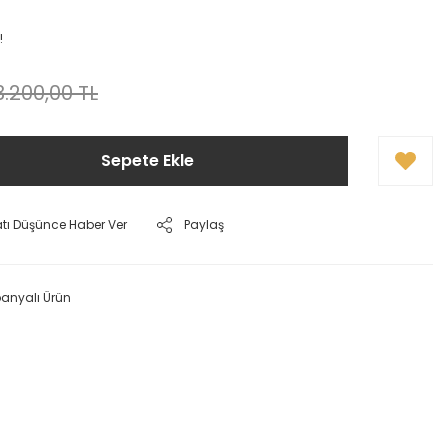
!
3.200,00 TL
Sepete Ekle
atı Düşünce Haber Ver
Paylaş
nyalı Ürün