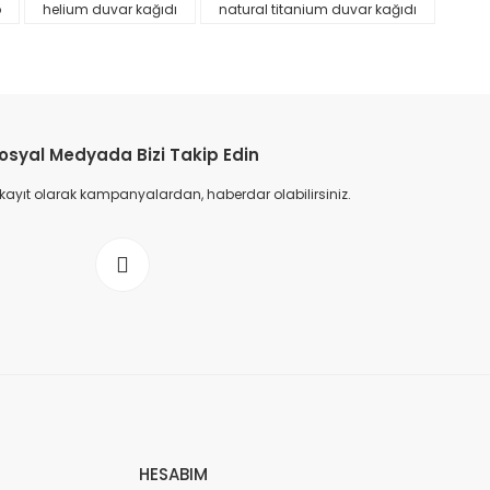
p
helium duvar kağıdı
natural titanium duvar kağıdı
osyal Medyada Bizi Takip Edin
 kayıt olarak kampanyalardan, haberdar olabilirsiniz.
HESABIM