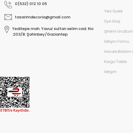
0(532) 012 10 05
Yeni Üyelik
tasarimdecoria@gmail.com
Üye Girişi
Yeditepe mah. Yavuz sultan selim cad. No
Şifremi Unuttum
:203/B. Şahinbey/Gaziantep
İletişim Formu
Havale Bildirim
Kargo Takibi
İletişim