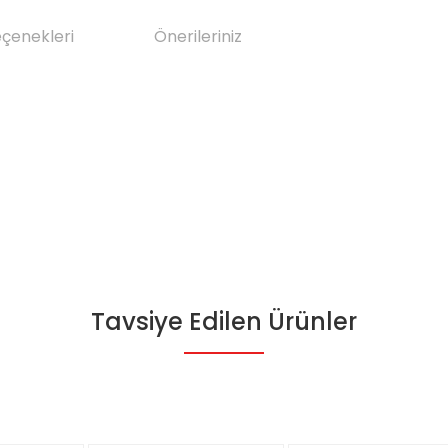
eçenekleri
Önerileriniz
Tavsiye Edilen Ürünler
da yetersiz gördüğünüz noktaları öneri formunu kullanarak tarafımıza il
Bu ürüne ilk yorumu siz yapın!
Yorum Yaz