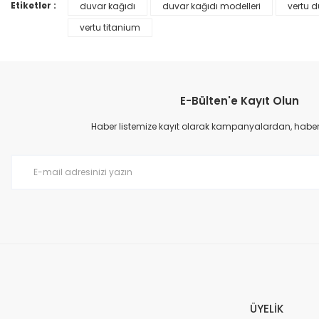
Ürün bilgilerinde hatalar bulunuyor.
Etiketler :
duvar kağıdı
duvar kağıdı modelleri
vertu d
Ürün fiyatı diğer sitelerden daha pahalı.
vertu titanium
Bu ürüne benzer farklı alternatifler olmalı.
E-Bülten'e Kayıt Olun
Haber listemize kayıt olarak kampanyalardan, haberda
Prime ArtDECO Duvar Kağıdı Tutkalı 500 gr
149,00 TL
199,00 TL
ÜYELİK