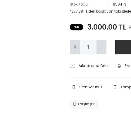
Stok Kodu
9504-3
*277,88 TL den başlayan taksitlerle
3.000,00 TL
%6
Arkadaşına Öner
Fiy
Stok Sorunuz
Kampa
Karşılaştır