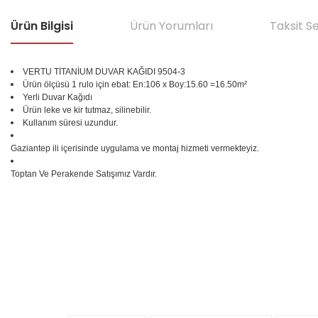
Ürün Bilgisi
Ürün Yorumları
Taksit S
VERTU TİTANİUM DUVAR KAĞIDI 9504-3
Ürün ölçüsü 1 rulo için ebat: En:106 x Boy:15.60 =16.50m²
Yerli Duvar Kağıdı
Ürün leke ve kir tutmaz, silinebilir.
Kullanım süresi uzundur.
Gaziantep ili içerisinde uygulama ve montaj hizmeti vermekteyiz.
Toptan Ve Perakende Satışımız Vardır.
Bu ürünün fiyat bilgisi, resim, ürün açıklamalarında ve diğer konular
Görüş ve önerileriniz için teşekkür ederiz.
Ürün resmi kalitesiz, bozuk veya görüntülenemiyor.
%25
Ürün açıklamasında eksik bilgiler bulunuyor.