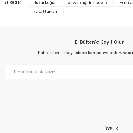
Ürün bilgilerinde hatalar bulunuyor.
Etiketler :
duvar kağıdı
duvar kağıdı modelleri
vertu d
Ürün fiyatı diğer sitelerden daha pahalı.
vertu titanium
Bu ürüne benzer farklı alternatifler olmalı.
E-Bülten'e Kayıt Olun
Haber listemize kayıt olarak kampanyalardan, haberda
Prime ArtDECO Duvar Kağıdı Tutkalı 500 gr
149,00 TL
199,00 TL
ÜYELİK