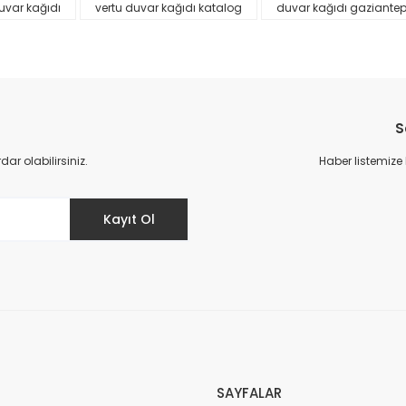
uvar kağıdı
vertu duvar kağıdı katalog
duvar kağıdı gaziante
S
r olabilirsiniz.
Haber listemize
Gönder
Kayıt Ol
SAYFALAR