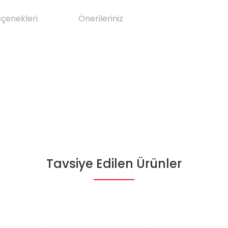
eçenekleri
Önerileriniz
Tavsiye Edilen Ürünler
da yetersiz gördüğünüz noktaları öneri formunu kullanarak tarafımıza il
Bu ürüne ilk yorumu siz yapın!
Yorum Yaz