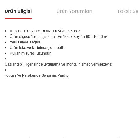
Ürün Bilgisi
Ürün Yorumları
Taksit S
VERTU TİTANİUM DUVAR KAĞIDI 9508-3
Ürün ölçüsü 1 rulo için ebat: En:106 x Boy:15.60 =16.50m²
Yerli Duvar Kağıdı
Ürün leke ve kir tutmaz, silinebilir.
Kullanım süresi uzundur.
Gaziantep ili içerisinde uygulama ve montaj hizmeti vermekteyiz.
Toptan Ve Perakende Satışımız Vardır.
Bu ürünün fiyat bilgisi, resim, ürün açıklamalarında ve diğer konular
Görüş ve önerileriniz için teşekkür ederiz.
Ürün resmi kalitesiz, bozuk veya görüntülenemiyor.
%25
Ürün açıklamasında eksik bilgiler bulunuyor.