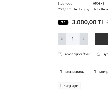
Stok Kodu
9508-3
*277,88 TL den başlayan taksitlerle
3.000,00 TL
%6
Arkadaşına Öner
Fiy
Stok Sorunuz
Kampa
Karşılaştır