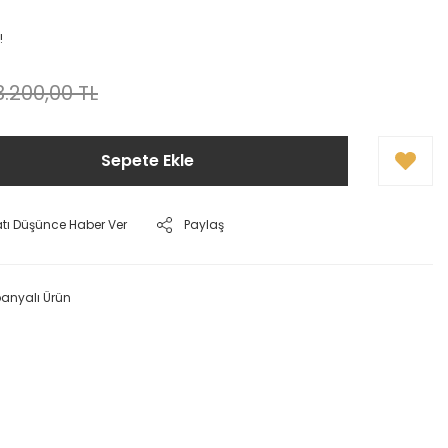
!
3.200,00 TL
Sepete Ekle
atı Düşünce Haber Ver
Paylaş
nyalı Ürün