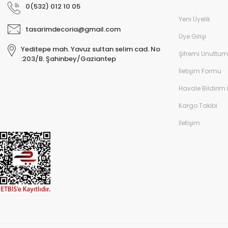
0(532) 012 10 05
Yeni Üyelik
tasarimdecoria@gmail.com
Üye Girişi
Yeditepe mah. Yavuz sultan selim cad. No
Şifremi Unuttum
:203/B. Şahinbey/Gaziantep
İletişim Formu
Havale Bildirim
Kargo Takibi
İletişim