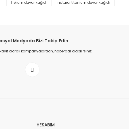
p
helium duvar kağıdı
natural titanium duvar kağıdı
osyal Medyada Bizi Takip Edin
 kayıt olarak kampanyalardan, haberdar olabilirsiniz.
HESABIM