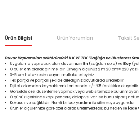
Ürün Bilgisi
Ürün Yorumları
Taksit S
Duvar Kaplamaları sektöründeki İLK VE TEK “Sağlığa ve Uluslarası Sta
Uygulama yapılacak olan duvarınızın
En
(sağdan sola) ve
Boy
(yuk
Ölçüler
cm
olarak girilmelidir. Örneğin ölçünüz 2 m 20 cm= 220 yazıl
3-5 cm hata-kesim payını mutlaka ekleyiniz.
Tek parça ve parçalı şekilde dilediğiniz boyutlarda üretilebilir.
Dijital ortamdan kaynaklı renk tonlarında +/- %5 farklılıklar oluşabilir.
Görselde özel düzenleme yapmak veya web sitemizde bulunmayan bir
Ölçünüz içerisinde kapı, pencere, dolap vs. var ise bunu sipariş notun
Kokusuz ve sağlıklıdır. Nemli bir bez yardımı ile silinmeye uygundur.
Ürünler ölçülerinize göre özel olarak üretilmektedir, bu neden ile
iade
Bu ürünün fiyat bilgisi, resim, ürün açıklamalarında ve diğer konular
Görüş ve önerileriniz için teşekkür ederiz.