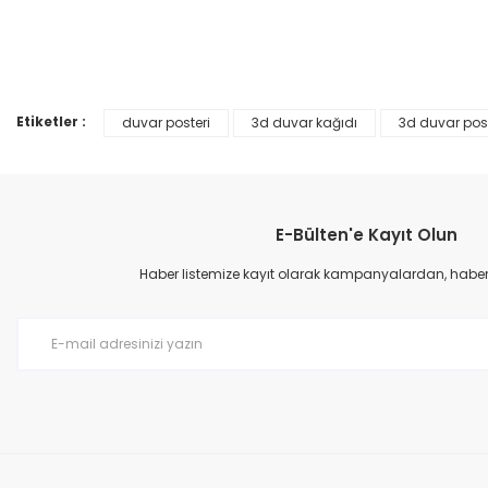
Ürün resmi kalitesiz, bozuk veya görüntülenemiyor.
%25
Ürün açıklamasında eksik bilgiler bulunuyor.
Ürün bilgilerinde hatalar bulunuyor.
Etiketler :
duvar posteri
3d duvar kağıdı
3d duvar post
Ürün fiyatı diğer sitelerden daha pahalı.
Bu ürüne benzer farklı alternatifler olmalı.
E-Bülten'e Kayıt Olun
Haber listemize kayıt olarak kampanyalardan, haberda
Prime ArtDECO Duvar Kağıdı Tutkalı 500 gr
149,00 TL
199,00 TL