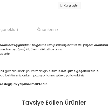
Karşılaştır
eçenekleri
Önerileriniz
ndartlara Uygundur.” belgesine sahip kumaşlarımız ile yaşam alanlarınız
arıdan aşağıya) ölçülerini dikkatlice alınız.
acaktır.
 görselin siparişini vermek için
bizimle iletişime geçebilirsiniz.
da belirtirseniz onların pozisyonlarına göre ayarlayabiliriz.
 ve değişim yapılmamaktadır.
Tavsiye Edilen Ürünler
da yetersiz gördüğünüz noktaları öneri formunu kullanarak tarafımıza il