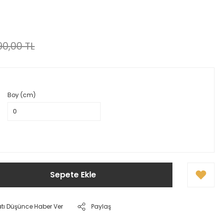
0,00 TL
Boy (cm)
Sepete Ekle
atı Düşünce Haber Ver
Paylaş