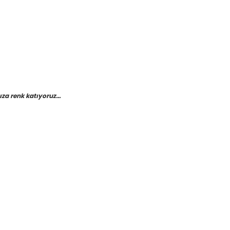
a renk katıyoruz...
etebilirsiniz.