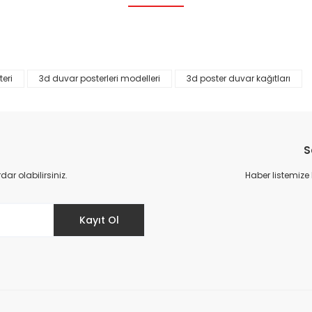
Bu ürüne ilk yorumu siz yapın!
Yorum Yaz
eri
3d duvar posterleri modelleri
3d poster duvar kağıtları
S
r olabilirsiniz.
Haber listemize
Gönder
Kayıt Ol