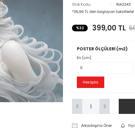
Stok Kodu
RIA2343
*36,96 TL den başlayan taksitlerle!
399,00 TL
59
%32
POSTER ÖLÇÜLERİ (m2)
En (cm)
Hesapla
Arkadaşına Öner
Fiy