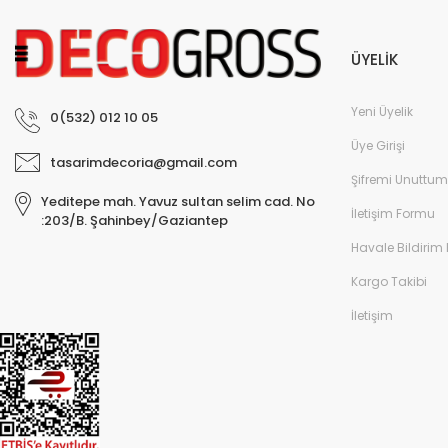
ÜYELİK
Yeni Üyelik
0(532) 012 10 05
Üye Girişi
tasarimdecoria@gmail.com
Şifremi Unuttum
Yeditepe mah. Yavuz sultan selim cad. No
İletişim Formu
:203/B. Şahinbey/Gaziantep
Havale Bildirim
Kargo Takibi
İletişim