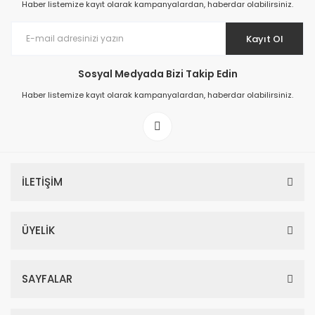
Haber listemize kayıt olarak kampanyalardan, haberdar olabilirsiniz.
Kayıt Ol
Sosyal Medyada Bizi Takip Edin
Prime ArtDECO Duvar Kağıdı Tutkalı 500 gr
Haber listemize kayıt olarak kampanyalardan, haberdar olabilirsiniz.
149,00 TL
199,00 TL
İLETİŞİM
ÜYELİK
SAYFALAR