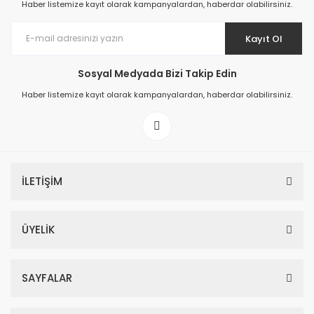
Haber listemize kayıt olarak kampanyalardan, haberdar olabilirsiniz.
Kayıt Ol
Sosyal Medyada Bizi Takip Edin
Prime ArtDECO Duvar Kağıdı Tutkalı 500 gr
Haber listemize kayıt olarak kampanyalardan, haberdar olabilirsiniz.
149,00 TL
199,00 TL
İLETİŞİM
ÜYELİK
SAYFALAR