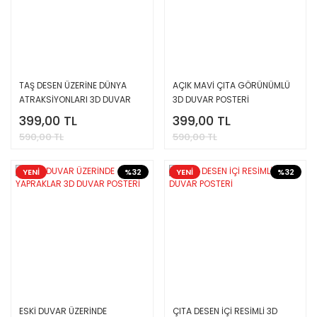
TAŞ DESEN ÜZERİNE DÜNYA
AÇIK MAVİ ÇITA GÖRÜNÜMLÜ
ATRAKSİYONLARI 3D DUVAR
3D DUVAR POSTERİ
POSTERİ
399,00 TL
399,00 TL
590,00 TL
590,00 TL
YENİ
%32
YENİ
%32
ESKİ DUVAR ÜZERİNDE
ÇITA DESEN İÇİ RESİMLİ 3D