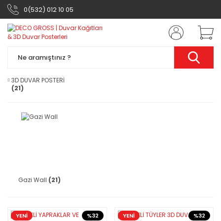
0(532) 012 10 05
3D DUVAR POSTERİ
(21)
Gazi Wall
(21)
YENİ
%32
YENİ
%32