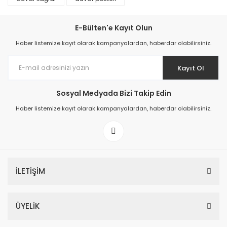
E-Bülten'e Kayıt Olun
Haber listemize kayıt olarak kampanyalardan, haberdar olabilirsiniz.
Kayıt Ol
Prime ArtDECO Duvar Kağıdı Tutkalı 500 gr
Sosyal Medyada Bizi Takip Edin
149,00 TL
Haber listemize kayıt olarak kampanyalardan, haberdar olabilirsiniz.
199,00 TL
İLETİŞİM
ÜYELİK