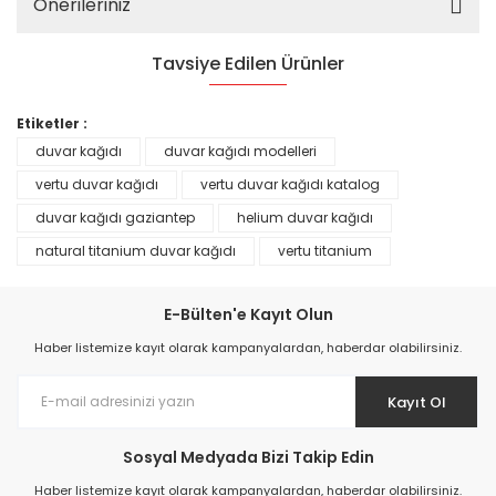
Önerileriniz
Tavsiye Edilen Ürünler
%25
Etiketler :
duvar kağıdı
duvar kağıdı modelleri
vertu duvar kağıdı
vertu duvar kağıdı katalog
duvar kağıdı gaziantep
helium duvar kağıdı
natural titanium duvar kağıdı
vertu titanium
E-Bülten'e Kayıt Olun
Haber listemize kayıt olarak kampanyalardan, haberdar olabilirsiniz.
Kayıt Ol
Prime ArtDECO Duvar Kağıdı Tutkalı 500 gr
Sosyal Medyada Bizi Takip Edin
149,00 TL
Haber listemize kayıt olarak kampanyalardan, haberdar olabilirsiniz.
199,00 TL