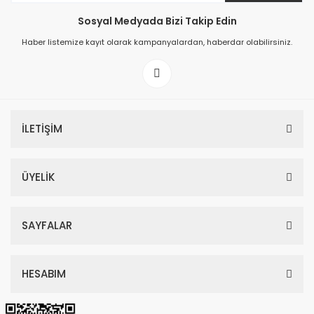
Sosyal Medyada Bizi Takip Edin
149,00 TL
Haber listemize kayıt olarak kampanyalardan, haberdar olabilirsiniz.
199,00 TL
İLETİŞİM
ÜYELİK
SAYFALAR
HESABIM