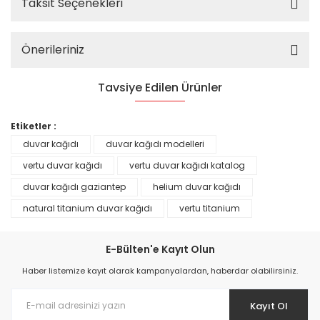
Taksit Seçenekleri
Önerileriniz
Tavsiye Edilen Ürünler
%25
Etiketler :
duvar kağıdı
duvar kağıdı modelleri
vertu duvar kağıdı
vertu duvar kağıdı katalog
duvar kağıdı gaziantep
helium duvar kağıdı
natural titanium duvar kağıdı
vertu titanium
E-Bülten'e Kayıt Olun
Haber listemize kayıt olarak kampanyalardan, haberdar olabilirsiniz.
Kayıt Ol
Prime ArtDECO Duvar Kağıdı Tutkalı 500 gr