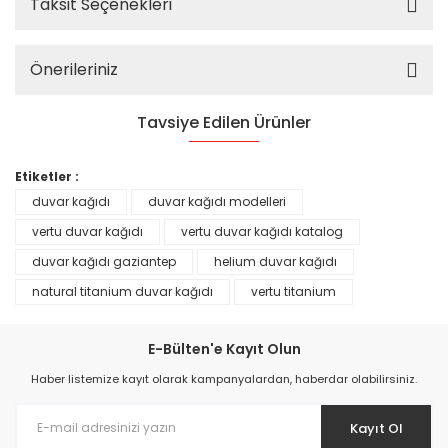
Taksit Seçenekleri
Önerileriniz
Tavsiye Edilen Ürünler
%25
Etiketler :
duvar kağıdı
duvar kağıdı modelleri
vertu duvar kağıdı
vertu duvar kağıdı katalog
duvar kağıdı gaziantep
helium duvar kağıdı
natural titanium duvar kağıdı
vertu titanium
E-Bülten'e Kayıt Olun
Haber listemize kayıt olarak kampanyalardan, haberdar olabilirsiniz.
Kayıt Ol
Prime ArtDECO Duvar Kağıdı Tutkalı 500 gr