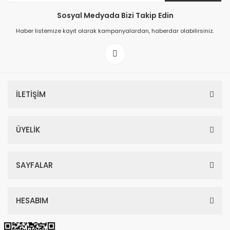
Sosyal Medyada Bizi Takip Edin
149,00 TL
Haber listemize kayıt olarak kampanyalardan, haberdar olabilirsiniz.
199,00 TL
İLETİŞİM
ÜYELİK
SAYFALAR
HESABIM