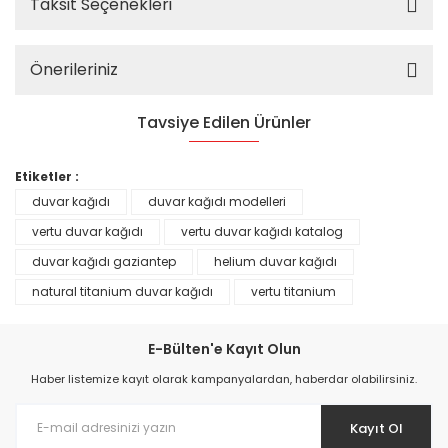
Taksit Seçenekleri
Önerileriniz
Tavsiye Edilen Ürünler
%25
Etiketler :
duvar kağıdı
duvar kağıdı modelleri
vertu duvar kağıdı
vertu duvar kağıdı katalog
duvar kağıdı gaziantep
helium duvar kağıdı
natural titanium duvar kağıdı
vertu titanium
E-Bülten'e Kayıt Olun
Haber listemize kayıt olarak kampanyalardan, haberdar olabilirsiniz.
Kayıt Ol
Prime ArtDECO Duvar Kağıdı Tutkalı 500 gr