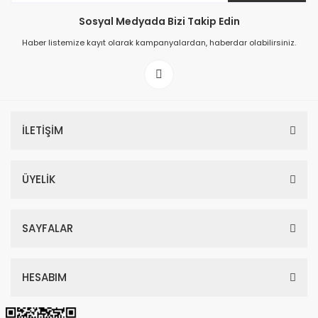
Sosyal Medyada Bizi Takip Edin
149,00 TL
Haber listemize kayıt olarak kampanyalardan, haberdar olabilirsiniz.
199,00 TL
İLETİŞİM
ÜYELİK
SAYFALAR
HESABIM