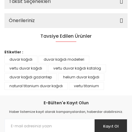
Taksit Seçenekleri
Önerileriniz
Tavsiye Edilen Ürünler
%25
Etiketler :
duvar kağıdı
duvar kağıdı modelleri
vertu duvar kağıdı
vertu duvar kağıdı katalog
duvar kağıdı gaziantep
helium duvar kağıdı
natural titanium duvar kağıdı
vertu titanium
E-Bülten'e Kayıt Olun
Haber listemize kayıt olarak kampanyalardan, haberdar olabilirsiniz.
Kayıt Ol
Prime ArtDECO Duvar Kağıdı Tutkalı 500 gr