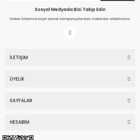
Sosyal Medyada Bizi Takip Edin
149,00 TL
Haber listemize kayıt olarak kampanyalardan, haberdar olabilirsiniz.
199,00 TL
İLETİŞİM
ÜYELİK
SAYFALAR
HESABIM