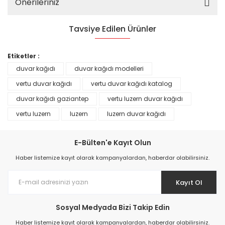
Önerileriniz
Tavsiye Edilen Ürünler
%25
Etiketler :
duvar kağıdı
duvar kağıdı modelleri
vertu duvar kağıdı
vertu duvar kağıdı katalog
duvar kağıdı gaziantep
vertu luzern duvar kağıdı
vertu luzern
luzern
luzern duvar kağıdı
E-Bülten'e Kayıt Olun
Haber listemize kayıt olarak kampanyalardan, haberdar olabilirsiniz.
Kayıt Ol
Prime ArtDECO Duvar Kağıdı Tutkalı 500 gr
Sosyal Medyada Bizi Takip Edin
149,00 TL
Haber listemize kayıt olarak kampanyalardan, haberdar olabilirsiniz.
199,00 TL