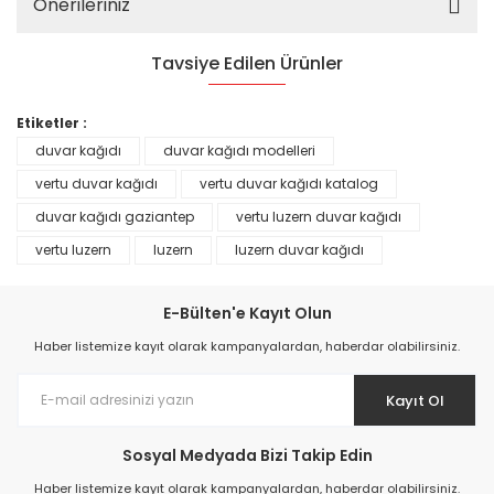
Önerileriniz
Tavsiye Edilen Ürünler
%25
Etiketler :
duvar kağıdı
duvar kağıdı modelleri
vertu duvar kağıdı
vertu duvar kağıdı katalog
duvar kağıdı gaziantep
vertu luzern duvar kağıdı
vertu luzern
luzern
luzern duvar kağıdı
E-Bülten'e Kayıt Olun
Haber listemize kayıt olarak kampanyalardan, haberdar olabilirsiniz.
Kayıt Ol
Prime ArtDECO Duvar Kağıdı Tutkalı 500 gr
Sosyal Medyada Bizi Takip Edin
149,00 TL
Haber listemize kayıt olarak kampanyalardan, haberdar olabilirsiniz.
199,00 TL