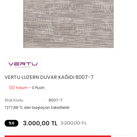
VERTU LUZERN DUVAR KAĞIDI 8007-7
(0) Yorum
- 0 Puan
Stok Kodu
8007-7
*277,88 TL den başlayan taksitlerle!
3.000,00 TL
3.200,00 TL
%6