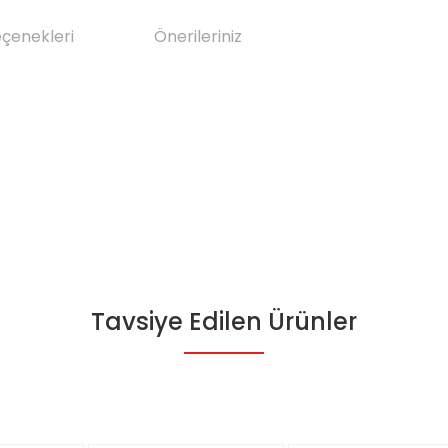
eçenekleri
Önerileriniz
Tavsiye Edilen Ürünler
da yetersiz gördüğünüz noktaları öneri formunu kullanarak tarafımıza il
Bu ürüne ilk yorumu siz yapın!
Yorum Yaz