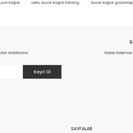
uvar kağıdı
vertu duvar kağıdı katalog
duvar kağıdı gaziante
S
r olabilirsiniz.
Haber listemize
Gönder
Kayıt Ol
SAYFALAR