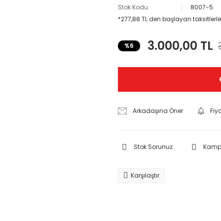
Stok Kodu
8007-5
*277,88 TL den başlayan taksitlerle
3.000,00 TL
%6
Arkadaşına Öner
Fiy
Stok Sorunuz
Kampa
Karşılaştır