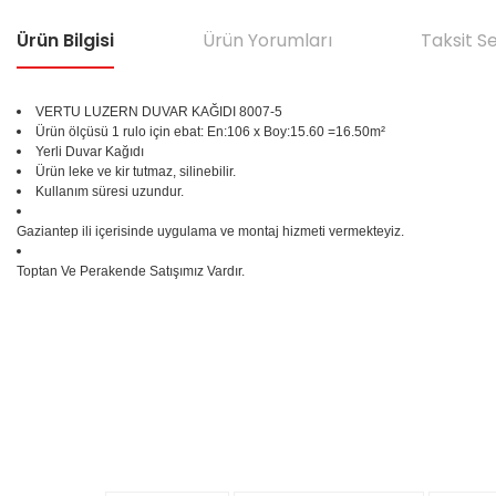
Ürün Bilgisi
Ürün Yorumları
Taksit S
VERTU LUZERN DUVAR KAĞIDI 8007-5
Ürün ölçüsü 1 rulo için ebat: En:106 x Boy:15.60 =16.50m²
Yerli Duvar Kağıdı
Ürün leke ve kir tutmaz, silinebilir.
Kullanım süresi uzundur.
Gaziantep ili içerisinde uygulama ve montaj hizmeti vermekteyiz.
Toptan Ve Perakende Satışımız Vardır.
Bu ürünün fiyat bilgisi, resim, ürün açıklamalarında ve diğer konular
Görüş ve önerileriniz için teşekkür ederiz.
Ürün resmi kalitesiz, bozuk veya görüntülenemiyor.
%25
Ürün açıklamasında eksik bilgiler bulunuyor.