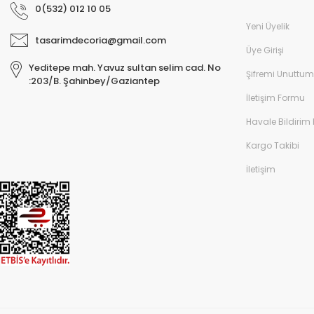
0(532) 012 10 05
Yeni Üyelik
tasarimdecoria@gmail.com
Üye Girişi
Yeditepe mah. Yavuz sultan selim cad. No
Şifremi Unuttum
:203/B. Şahinbey/Gaziantep
İletişim Formu
Havale Bildirim
Kargo Takibi
İletişim