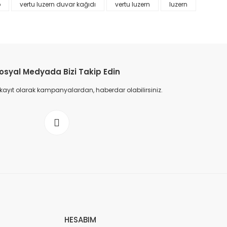
p
vertu luzern duvar kağıdı
vertu luzern
luzern
osyal Medyada Bizi Takip Edin
 kayıt olarak kampanyalardan, haberdar olabilirsiniz.
HESABIM