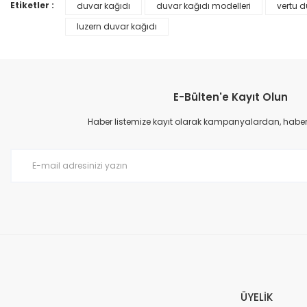
Ürün bilgilerinde hatalar bulunuyor.
Etiketler :
duvar kağıdı
duvar kağıdı modelleri
vertu d
Ürün fiyatı diğer sitelerden daha pahalı.
luzern duvar kağıdı
Bu ürüne benzer farklı alternatifler olmalı.
E-Bülten'e Kayıt Olun
Haber listemize kayıt olarak kampanyalardan, haberda
Prime ArtDECO Duvar Kağıdı Tutkalı 500 gr
149,00 TL
199,00 TL
ÜYELİK