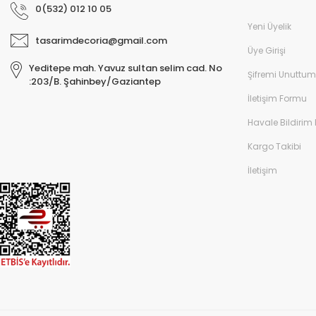
0(532) 012 10 05
Yeni Üyelik
tasarimdecoria@gmail.com
Üye Girişi
Yeditepe mah. Yavuz sultan selim cad. No
Şifremi Unuttum
:203/B. Şahinbey/Gaziantep
İletişim Formu
Havale Bildirim
Kargo Takibi
İletişim