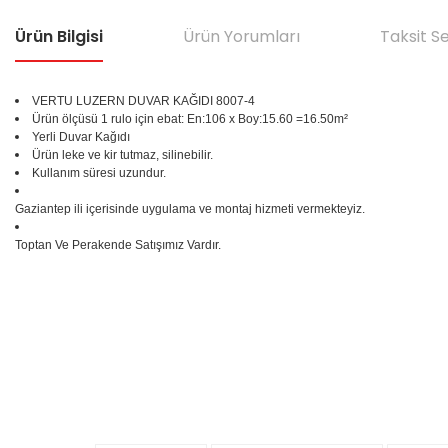
Ürün Bilgisi
Ürün Yorumları
Taksit S
VERTU LUZERN DUVAR KAĞIDI 8007-4
Ürün ölçüsü 1 rulo için ebat: En:106 x Boy:15.60 =16.50m²
Yerli Duvar Kağıdı
Ürün leke ve kir tutmaz, silinebilir.
Kullanım süresi uzundur.
Gaziantep ili içerisinde uygulama ve montaj hizmeti vermekteyiz.
Toptan Ve Perakende Satışımız Vardır.
Bu ürünün fiyat bilgisi, resim, ürün açıklamalarında ve diğer konular
Görüş ve önerileriniz için teşekkür ederiz.
Ürün resmi kalitesiz, bozuk veya görüntülenemiyor.
%25
Ürün açıklamasında eksik bilgiler bulunuyor.