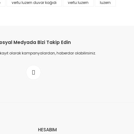
p
vertu luzern duvar kağıdı
vertu luzern
luzern
osyal Medyada Bizi Takip Edin
 kayıt olarak kampanyalardan, haberdar olabilirsiniz.
HESABIM