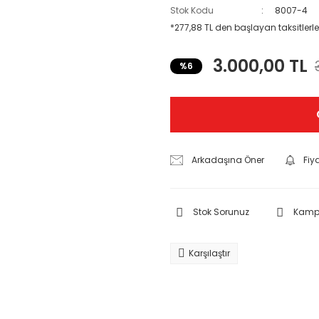
Stok Kodu
8007-4
*277,88 TL den başlayan taksitlerle
3.000,00 TL
%6
Arkadaşına Öner
Fiy
Stok Sorunuz
Kampa
Karşılaştır