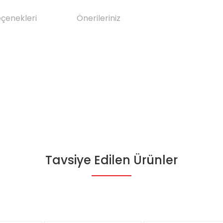
eçenekleri
Önerileriniz
Tavsiye Edilen Ürünler
da yetersiz gördüğünüz noktaları öneri formunu kullanarak tarafımıza il
Bu ürüne ilk yorumu siz yapın!
Yorum Yaz