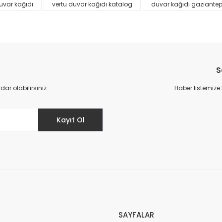
uvar kağıdı
vertu duvar kağıdı katalog
duvar kağıdı gaziante
S
r olabilirsiniz.
Haber listemize
Gönder
Kayıt Ol
SAYFALAR