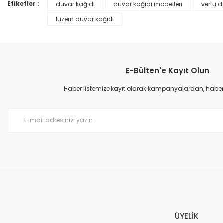
Ürün bilgilerinde hatalar bulunuyor.
Etiketler :
duvar kağıdı
duvar kağıdı modelleri
vertu d
Ürün fiyatı diğer sitelerden daha pahalı.
luzern duvar kağıdı
Bu ürüne benzer farklı alternatifler olmalı.
E-Bülten'e Kayıt Olun
Haber listemize kayıt olarak kampanyalardan, haberda
Prime ArtDECO Duvar Kağıdı Tutkalı 500 gr
149,00 TL
199,00 TL
ÜYELİK