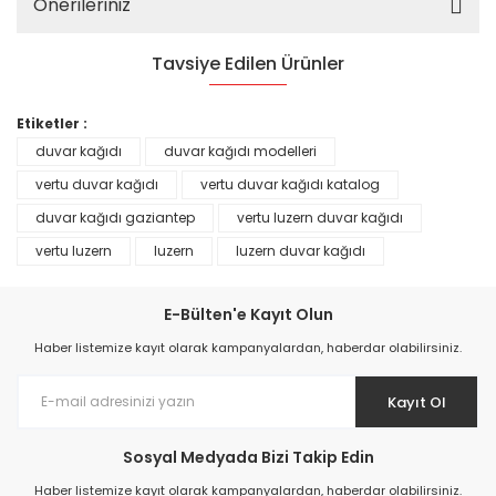
Önerileriniz
Tavsiye Edilen Ürünler
%25
Etiketler :
duvar kağıdı
duvar kağıdı modelleri
vertu duvar kağıdı
vertu duvar kağıdı katalog
duvar kağıdı gaziantep
vertu luzern duvar kağıdı
vertu luzern
luzern
luzern duvar kağıdı
E-Bülten'e Kayıt Olun
Haber listemize kayıt olarak kampanyalardan, haberdar olabilirsiniz.
Kayıt Ol
Prime ArtDECO Duvar Kağıdı Tutkalı 500 gr
Sosyal Medyada Bizi Takip Edin
149,00 TL
Haber listemize kayıt olarak kampanyalardan, haberdar olabilirsiniz.
199,00 TL