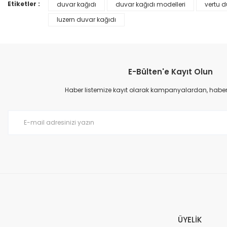
Ürün bilgilerinde hatalar bulunuyor.
Etiketler :
duvar kağıdı
duvar kağıdı modelleri
vertu d
Ürün fiyatı diğer sitelerden daha pahalı.
luzern duvar kağıdı
Bu ürüne benzer farklı alternatifler olmalı.
E-Bülten'e Kayıt Olun
Haber listemize kayıt olarak kampanyalardan, haberda
Prime ArtDECO Duvar Kağıdı Tutkalı 500 gr
149,00 TL
199,00 TL
ÜYELİK