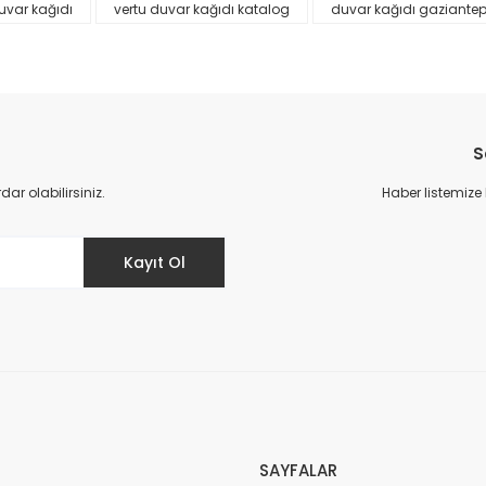
uvar kağıdı
vertu duvar kağıdı katalog
duvar kağıdı gaziante
S
r olabilirsiniz.
Haber listemize
Gönder
Kayıt Ol
SAYFALAR