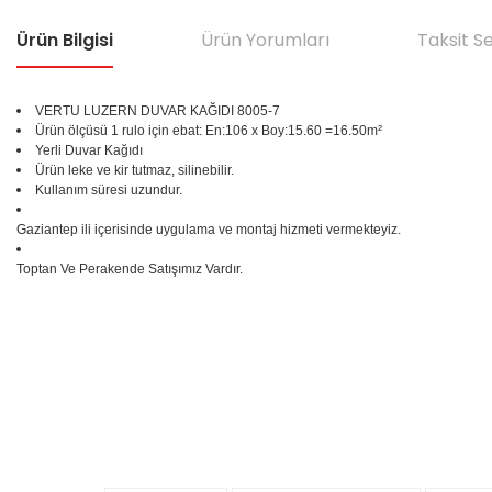
Ürün Bilgisi
Ürün Yorumları
Taksit S
VERTU LUZERN DUVAR KAĞIDI 8005-7
Ürün ölçüsü 1 rulo için ebat: En:106 x Boy:15.60 =16.50m²
Yerli Duvar Kağıdı
Ürün leke ve kir tutmaz, silinebilir.
Kullanım süresi uzundur.
Gaziantep ili içerisinde uygulama ve montaj hizmeti vermekteyiz.
Toptan Ve Perakende Satışımız Vardır.
Bu ürünün fiyat bilgisi, resim, ürün açıklamalarında ve diğer konular
Görüş ve önerileriniz için teşekkür ederiz.
Ürün resmi kalitesiz, bozuk veya görüntülenemiyor.
%25
Ürün açıklamasında eksik bilgiler bulunuyor.