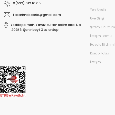
0(532) 012 10 05
Yeni Üyelik
tasarimdecoria@gmail.com
Üye Girişi
Yeditepe mah. Yavuz sultan selim cad. No
Şifremi Unuttum
:203/B. Şahinbey/Gaziantep
İletişim Formu
Havale Bildirim
Kargo Takibi
İletişim