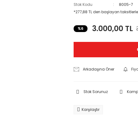
Stok Kodu
8005-7
*277,88 TL den başlayan taksitlerle
3.000,00 TL
%6
Arkadaşına Öner
Fiy
Stok Sorunuz
Kampa
Karşılaştır