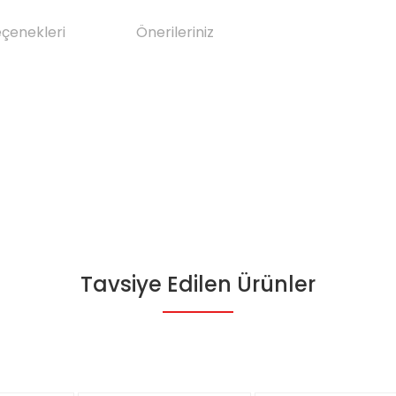
eçenekleri
Önerileriniz
Tavsiye Edilen Ürünler
da yetersiz gördüğünüz noktaları öneri formunu kullanarak tarafımıza il
Bu ürüne ilk yorumu siz yapın!
Yorum Yaz