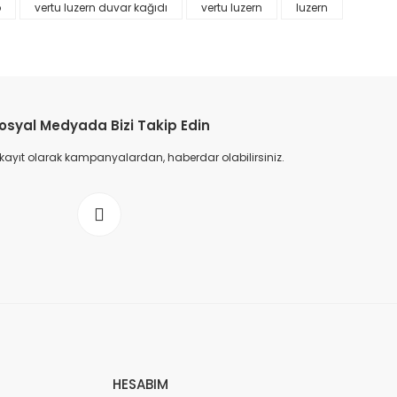
p
vertu luzern duvar kağıdı
vertu luzern
luzern
osyal Medyada Bizi Takip Edin
 kayıt olarak kampanyalardan, haberdar olabilirsiniz.
HESABIM