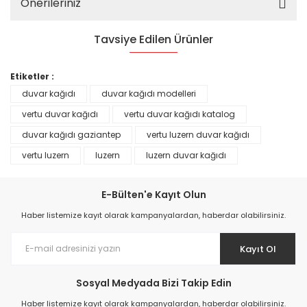
Önerileriniz
Tavsiye Edilen Ürünler
%25
Etiketler :
duvar kağıdı
duvar kağıdı modelleri
vertu duvar kağıdı
vertu duvar kağıdı katalog
duvar kağıdı gaziantep
vertu luzern duvar kağıdı
vertu luzern
luzern
luzern duvar kağıdı
E-Bülten'e Kayıt Olun
Haber listemize kayıt olarak kampanyalardan, haberdar olabilirsiniz.
Kayıt Ol
Prime ArtDECO Duvar Kağıdı Tutkalı 500 gr
Sosyal Medyada Bizi Takip Edin
149,00 TL
Haber listemize kayıt olarak kampanyalardan, haberdar olabilirsiniz.
199,00 TL