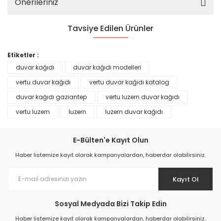
Önerileriniz
Tavsiye Edilen Ürünler
%25
Etiketler :
duvar kağıdı
duvar kağıdı modelleri
vertu duvar kağıdı
vertu duvar kağıdı katalog
duvar kağıdı gaziantep
vertu luzern duvar kağıdı
vertu luzern
luzern
luzern duvar kağıdı
E-Bülten'e Kayıt Olun
Haber listemize kayıt olarak kampanyalardan, haberdar olabilirsiniz.
Kayıt Ol
Prime ArtDECO Duvar Kağıdı Tutkalı 500 gr
Sosyal Medyada Bizi Takip Edin
149,00 TL
Haber listemize kayıt olarak kampanyalardan, haberdar olabilirsiniz.
199,00 TL