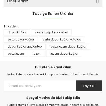
Önerileriniz
Tavsiye Edilen Ürünler
%25
Etiketler :
duvar kağıdı
duvar kağıdı modelleri
vertu duvar kağıdı
vertu duvar kağıdı katalog
duvar kağıdı gaziantep
vertu luzern duvar kağıdı
vertu luzern
luzern
luzern duvar kağıdı
E-Bülten'e Kayıt Olun
Haber listemize kayıt olarak kampanyalardan, haberdar olabilirsiniz.
Kayıt Ol
Prime ArtDECO Duvar Kağıdı Tutkalı 500 gr
Sosyal Medyada Bizi Takip Edin
149,00 TL
Haber listemize kayıt olarak kampanyalardan, haberdar olabilirsiniz.
199,00 TL