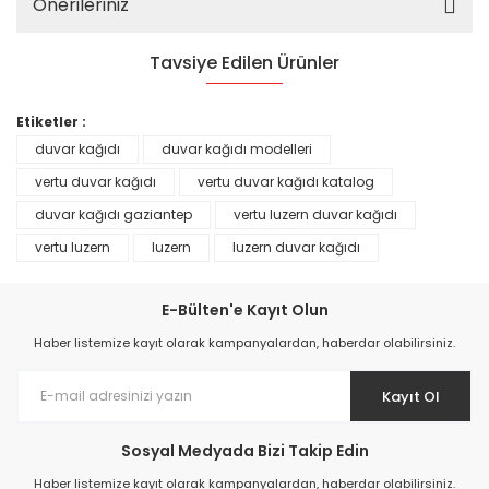
Önerileriniz
Tavsiye Edilen Ürünler
%25
Etiketler :
duvar kağıdı
duvar kağıdı modelleri
vertu duvar kağıdı
vertu duvar kağıdı katalog
duvar kağıdı gaziantep
vertu luzern duvar kağıdı
vertu luzern
luzern
luzern duvar kağıdı
E-Bülten'e Kayıt Olun
Haber listemize kayıt olarak kampanyalardan, haberdar olabilirsiniz.
Kayıt Ol
Prime ArtDECO Duvar Kağıdı Tutkalı 500 gr
Sosyal Medyada Bizi Takip Edin
149,00 TL
Haber listemize kayıt olarak kampanyalardan, haberdar olabilirsiniz.
199,00 TL