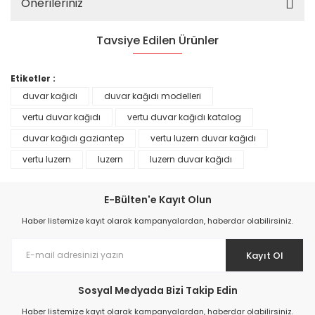
Önerileriniz
Tavsiye Edilen Ürünler
%25
Etiketler :
duvar kağıdı
duvar kağıdı modelleri
vertu duvar kağıdı
vertu duvar kağıdı katalog
duvar kağıdı gaziantep
vertu luzern duvar kağıdı
vertu luzern
luzern
luzern duvar kağıdı
E-Bülten'e Kayıt Olun
Haber listemize kayıt olarak kampanyalardan, haberdar olabilirsiniz.
Kayıt Ol
Prime ArtDECO Duvar Kağıdı Tutkalı 500 gr
Sosyal Medyada Bizi Takip Edin
149,00 TL
Haber listemize kayıt olarak kampanyalardan, haberdar olabilirsiniz.
199,00 TL