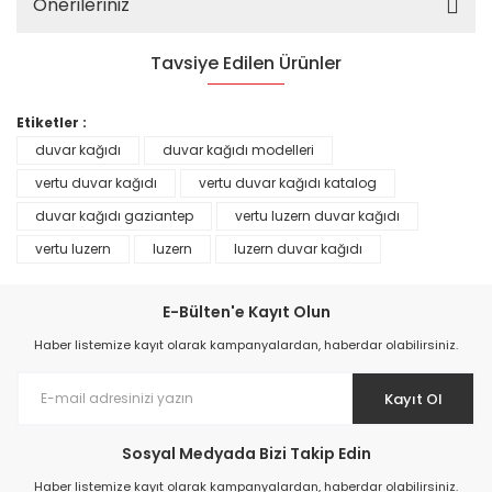
Önerileriniz
Tavsiye Edilen Ürünler
%25
Etiketler :
duvar kağıdı
duvar kağıdı modelleri
vertu duvar kağıdı
vertu duvar kağıdı katalog
duvar kağıdı gaziantep
vertu luzern duvar kağıdı
vertu luzern
luzern
luzern duvar kağıdı
E-Bülten'e Kayıt Olun
Haber listemize kayıt olarak kampanyalardan, haberdar olabilirsiniz.
Kayıt Ol
Prime ArtDECO Duvar Kağıdı Tutkalı 500 gr
Sosyal Medyada Bizi Takip Edin
149,00 TL
Haber listemize kayıt olarak kampanyalardan, haberdar olabilirsiniz.
199,00 TL