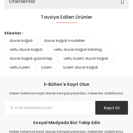
Önerileriniz
Tavsiye Edilen Ürünler
%25
Etiketler :
duvar kağıdı
duvar kağıdı modelleri
vertu duvar kağıdı
vertu duvar kağıdı katalog
duvar kağıdı gaziantep
vertu luzern duvar kağıdı
vertu luzern
luzern
luzern duvar kağıdı
E-Bülten'e Kayıt Olun
Haber listemize kayıt olarak kampanyalardan, haberdar olabilirsiniz.
Kayıt Ol
Prime ArtDECO Duvar Kağıdı Tutkalı 500 gr
Sosyal Medyada Bizi Takip Edin
149,00 TL
Haber listemize kayıt olarak kampanyalardan, haberdar olabilirsiniz.
199,00 TL