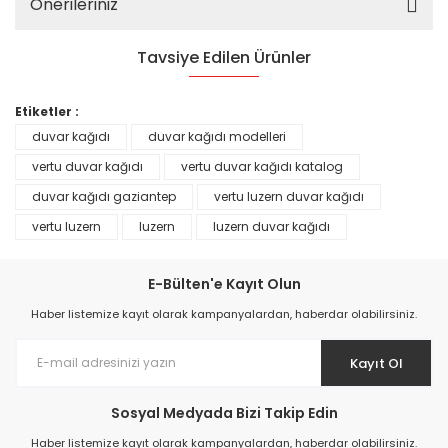
Önerileriniz
Tavsiye Edilen Ürünler
%25
Etiketler :
duvar kağıdı
duvar kağıdı modelleri
vertu duvar kağıdı
vertu duvar kağıdı katalog
duvar kağıdı gaziantep
vertu luzern duvar kağıdı
vertu luzern
luzern
luzern duvar kağıdı
E-Bülten'e Kayıt Olun
Haber listemize kayıt olarak kampanyalardan, haberdar olabilirsiniz.
Kayıt Ol
Prime ArtDECO Duvar Kağıdı Tutkalı 500 gr
Sosyal Medyada Bizi Takip Edin
149,00 TL
Haber listemize kayıt olarak kampanyalardan, haberdar olabilirsiniz.
199,00 TL