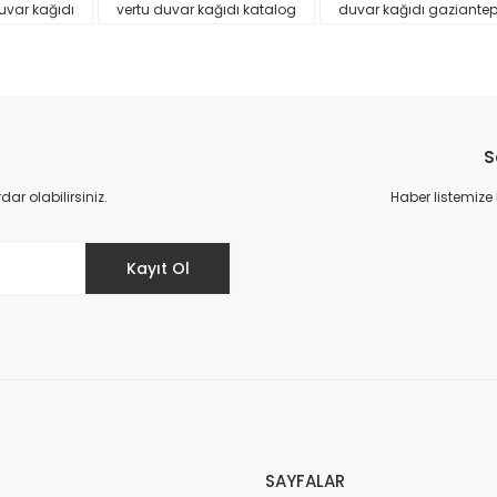
uvar kağıdı
vertu duvar kağıdı katalog
duvar kağıdı gaziante
S
r olabilirsiniz.
Haber listemize
Gönder
Kayıt Ol
SAYFALAR