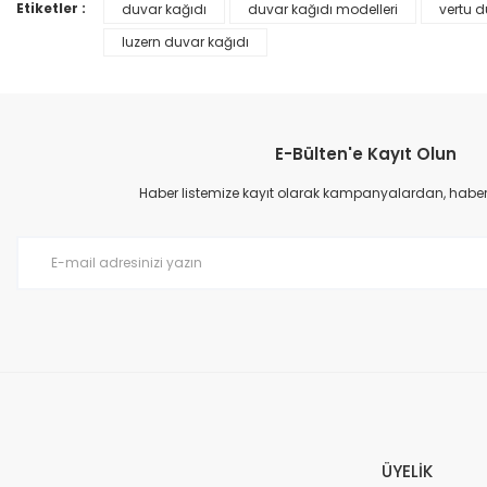
Ürün bilgilerinde hatalar bulunuyor.
Etiketler :
duvar kağıdı
duvar kağıdı modelleri
vertu d
Ürün fiyatı diğer sitelerden daha pahalı.
luzern duvar kağıdı
Bu ürüne benzer farklı alternatifler olmalı.
E-Bülten'e Kayıt Olun
Haber listemize kayıt olarak kampanyalardan, haberda
Prime ArtDECO Duvar Kağıdı Tutkalı 500 gr
149,00 TL
199,00 TL
ÜYELİK