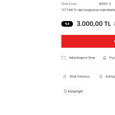
Stok Kodu
8000-2
*277,88 TL den başlayan taksitlerle
3.000,00 TL
%6
Arkadaşına Öner
Fiy
Stok Sorunuz
Kampa
Karşılaştır