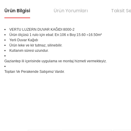
Ürün Bilgisi
Ürün Yorumları
Taksit S
VERTU LUZERN DUVAR KAĞIDI 8000-2
Ürün ölçüsü 1 rulo için ebat: En:106 x Boy:15.60 =16.50m²
Yerli Duvar Kağıdı
Ürün leke ve kir tutmaz, silinebilir.
Kullanım süresi uzundur.
Gaziantep ili içerisinde uygulama ve montaj hizmeti vermekteyiz.
Toptan Ve Perakende Satışımız Vardır.
Bu ürünün fiyat bilgisi, resim, ürün açıklamalarında ve diğer konular
Görüş ve önerileriniz için teşekkür ederiz.
Ürün resmi kalitesiz, bozuk veya görüntülenemiyor.
%25
Ürün açıklamasında eksik bilgiler bulunuyor.