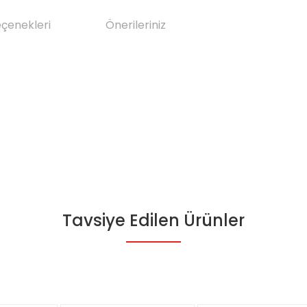
eçenekleri
Önerileriniz
Tavsiye Edilen Ürünler
da yetersiz gördüğünüz noktaları öneri formunu kullanarak tarafımıza il
Bu ürüne ilk yorumu siz yapın!
Yorum Yaz