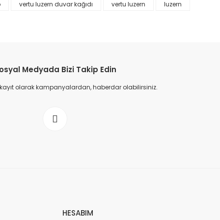
p
vertu luzern duvar kağıdı
vertu luzern
luzern
osyal Medyada Bizi Takip Edin
 kayıt olarak kampanyalardan, haberdar olabilirsiniz.
HESABIM