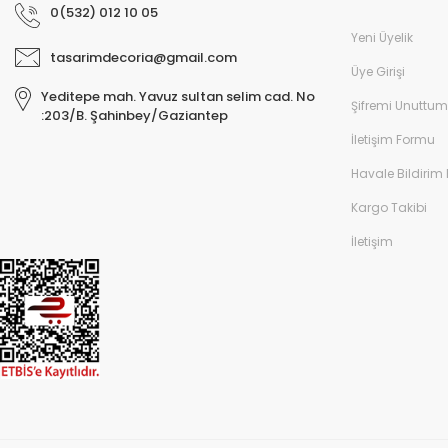
0(532) 012 10 05
Yeni Üyelik
tasarimdecoria@gmail.com
Üye Girişi
Yeditepe mah. Yavuz sultan selim cad. No
Şifremi Unuttum
:203/B. Şahinbey/Gaziantep
İletişim Formu
Havale Bildirim
Kargo Takibi
İletişim