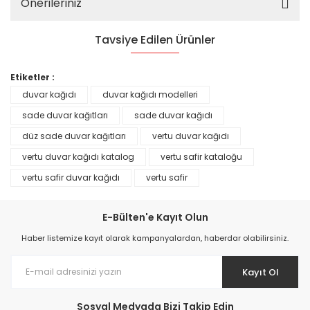
Önerileriniz
Tavsiye Edilen Ürünler
%25
Etiketler :
duvar kağıdı
duvar kağıdı modelleri
sade duvar kağıtları
sade duvar kağıdı
düz sade duvar kağıtları
vertu duvar kağıdı
vertu duvar kağıdı katalog
vertu safir kataloğu
vertu safir duvar kağıdı
vertu safir
E-Bülten'e Kayıt Olun
Haber listemize kayıt olarak kampanyalardan, haberdar olabilirsiniz.
Prime ArtDECO Duvar Kağıdı Tutkalı 500 gr
Kayıt Ol
149,00 TL
Sosyal Medyada Bizi Takip Edin
199,00 TL