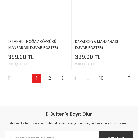
İSTANBUL BOĞAZ KÖPRÜSÜ
KAPADOKYA MANZARASI
MANZARASI DUVAR POSTERİ
DUVAR POSTERİ
399,00 TL
399,00 TL
590,00 TL
590,00 TL
1
2
3
4
..
16
E-Bülten'e Kayıt Olun
Haber listemize kayıt olarak kampanyalardan, haberdar olabilirsiniz.