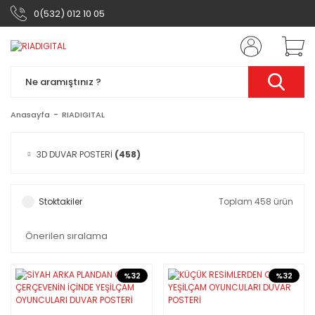
0(532) 012 10 05
Anasayfa
RIADIGITAL
3D DUVAR POSTERİ
(458)
Stoktakiler
Toplam 458 ürün
%32
%32