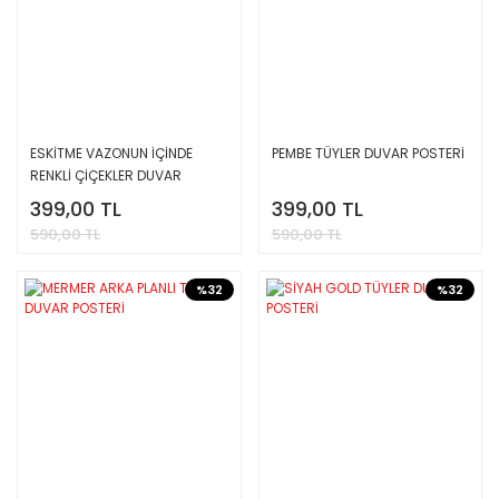
ESKİTME VAZONUN İÇİNDE
PEMBE TÜYLER DUVAR POSTERİ
RENKLİ ÇİÇEKLER DUVAR
POSTERİ
399,00 TL
399,00 TL
590,00 TL
590,00 TL
%32
%32