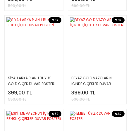
590,00 TL
590,00 TL
%32
%32
SİYAH ARKA PLANLI BÜYÜK
BEYAZ GOLD VAZOLARIN
GOLD ÇİÇEK DUVAR POSTERİ
İÇİNDE ÇİÇEKLER DUVAR
POSTERİ
399,00 TL
399,00 TL
590,00 TL
590,00 TL
%32
%32