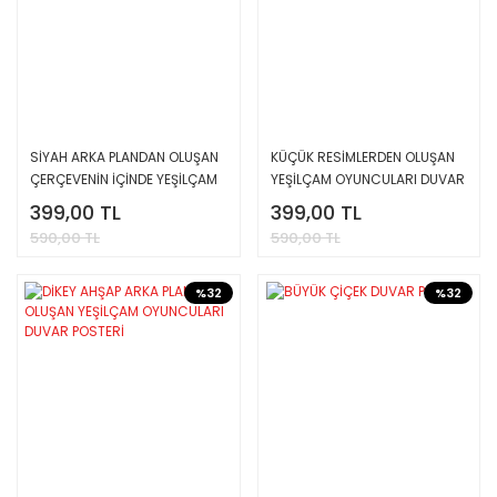
SİYAH ARKA PLANDAN OLUŞAN
KÜÇÜK RESİMLERDEN OLUŞAN
ÇERÇEVENİN İÇİNDE YEŞİLÇAM
YEŞİLÇAM OYUNCULARI DUVAR
OYUNCULARI DUVAR POSTERİ
POSTERİ
399,00 TL
399,00 TL
590,00 TL
590,00 TL
%32
%32