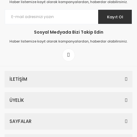
Haber listemize kayıt olarak kampanyalardan, haberdar olabilirsiniz.
Kayıt Ol
Sosyal Medyada Bizi Takip Edin
Prime ArtDECO Duvar Kağıdı Tutkalı 500 gr
Haber listemize kayıt olarak kampanyalardan, haberdar olabilirsiniz.
149,00 TL
199,00 TL
İLETİŞİM
ÜYELİK
SAYFALAR