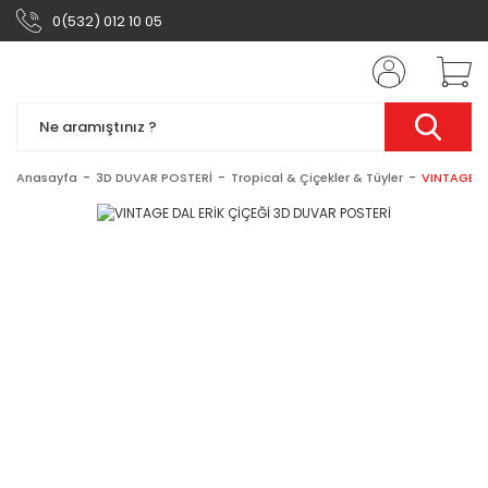
0(532) 012 10 05
Anasayfa
3D DUVAR POSTERİ
Tropical & Çiçekler & Tüyler
VINTAGE D