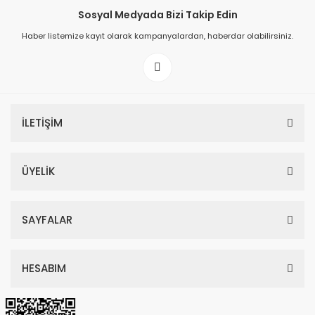
Sosyal Medyada Bizi Takip Edin
Haber listemize kayıt olarak kampanyalardan, haberdar olabilirsiniz.
Prime ArtDECO Duvar Kağıdı Tutkalı 500 gr
149,00 TL
İLETİŞİM
199,00 TL
ÜYELİK
SAYFALAR
HESABIM