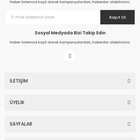
Haber listemize kayıt olarak kampanyalardan, haberdar olabilirsiniz.
Kayıt Ol
Sosyal Medyada Bizi Takip Edin
Prime ArtDECO Duvar Kağıdı Tutkalı 500 gr
Haber listemize kayıt olarak kampanyalardan, haberdar olabilirsiniz.
149,00 TL
199,00 TL
İLETİŞİM
ÜYELİK
SAYFALAR