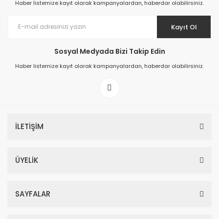
Haber listemize kayıt olarak kampanyalardan, haberdar olabilirsiniz.
Kayıt Ol
Sosyal Medyada Bizi Takip Edin
Prime ArtDECO Duvar Kağıdı Tutkalı 500 gr
Haber listemize kayıt olarak kampanyalardan, haberdar olabilirsiniz.
149,00 TL
199,00 TL
İLETİŞİM
ÜYELİK
SAYFALAR