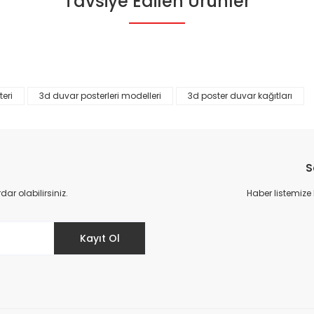
Tavsiye Edilen Ürünler
da yetersiz gördüğünüz noktaları öneri formunu kullanarak tarafımıza il
Bu ürüne ilk yorumu siz yapın!
Yorum Yaz
eri
3d duvar posterleri modelleri
3d poster duvar kağıtları
S
r olabilirsiniz.
Haber listemize
Gönder
Kayıt Ol