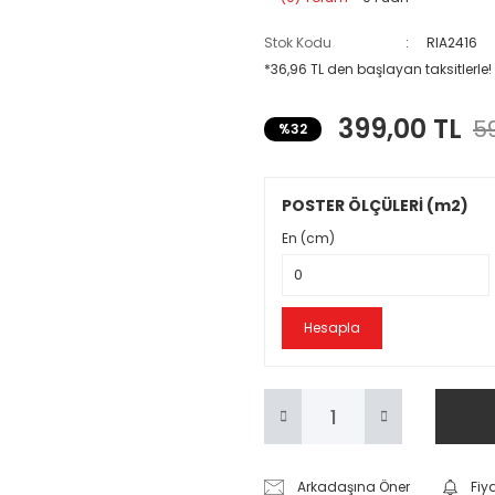
Stok Kodu
RIA2416
*36,96 TL den başlayan taksitlerle!
399,00 TL
59
%32
POSTER ÖLÇÜLERİ (m2)
En (cm)
Hesapla
Arkadaşına Öner
Fiy