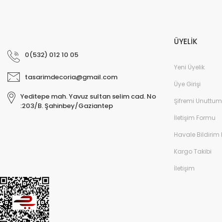
ÜYELİK
0(532) 012 10 05
Yeni Üyelik
tasarimdecoria@gmail.com
Üye Girişi
Yeditepe mah. Yavuz sultan selim cad. No
Şifremi Unuttum
:203/B. Şahinbey/Gaziantep
İletişim Formu
Havale Bildirim
Kargo Takibi
İletişim