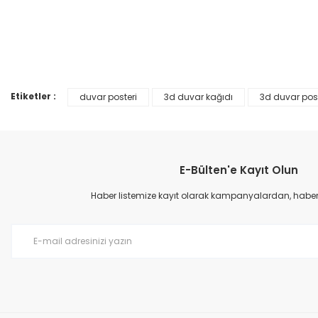
Bu ürünün fiyat bilgisi, resim, ürün açıklamalarında ve diğer konular
Görüş ve önerileriniz için teşekkür ederiz.
Ürün resmi kalitesiz, bozuk veya görüntülenemiyor.
%25
Ürün açıklamasında eksik bilgiler bulunuyor.
Ürün bilgilerinde hatalar bulunuyor.
Etiketler :
duvar posteri
3d duvar kağıdı
3d duvar post
Ürün fiyatı diğer sitelerden daha pahalı.
Bu ürüne benzer farklı alternatifler olmalı.
E-Bülten'e Kayıt Olun
Haber listemize kayıt olarak kampanyalardan, haberda
Prime ArtDECO Duvar Kağıdı Tutkalı 500 gr
149,00 TL
199,00 TL