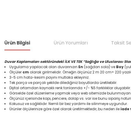
Ürün Bilgisi
Ürün Yorumları
Taksit S
Duvar Kaplamaları sektöründeki İLK VE TEK “Sağlığa ve Uluslarası Sta
Uygulama yapılacak olan duvarınızın
En
(sağdan sola) ve
Boy
(yuk
Ölçüler
cm
olarak girilmelidir. Örneğin ölçünüz 2 m 20 cm= 220 yazıl
3-5 cm hata-kesim payını mutlaka ekleyiniz.
Tek parça ve parçalı şekilde dilediğiniz boyutlarda üretilebilir.
Dijital ortamdan kaynaklı renk tonlarında +/- %5 farklılıklar oluşabilir.
Görselde özel düzenleme yapmak veya web sitemizde bulunmayan bir
Ölçünüz içerisinde kapı, pencere, dolap vs. var ise bunu sipariş notun
Kokusuz ve sağlıklıdır. Nemli bir bez yardımı ile silinmeye uygundur.
Ürünler ölçülerinize göre özel olarak üretilmektedir, bu neden ile
iade