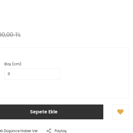
0,00 TL
Boy (cm)
Sepete Ekle
atı Düşünce Haber Ver
Paylaş