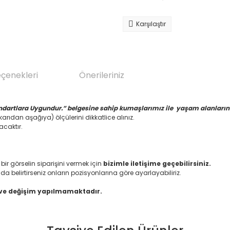
Karşılaştır
eçenekleri
Önerileriniz
ndartlara Uygundur.” belgesine sahip kumaşlarımız ile yaşam alanlarınız
arıdan aşağıya) ölçülerini dikkatlice alınız.
acaktır.
 görselin siparişini vermek için
bizimle iletişime geçebilirsiniz.
da belirtirseniz onların pozisyonlarına göre ayarlayabiliriz.
 ve değişim yapılmamaktadır.