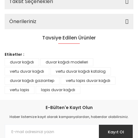
Taksit Seçenekleri
Önerileriniz
Tavsiye Edilen Ürünler
%25
Etiketler :
duvar kağıdı
duvar kağıdı modelleri
vertu duvar kağıdı
vertu duvar kağıdı katalog
duvar kağıdı gaziantep
vertu lapis duvar kağıdı
vertu lapis
lapis duvar kağıdı
E-Bülten'e Kayıt Olun
Haber listemize kayıt olarak kampanyalardan, haberdar olabilirsiniz.
Kayıt Ol
Prime ArtDECO Duvar Kağıdı Tutkalı 500 gr