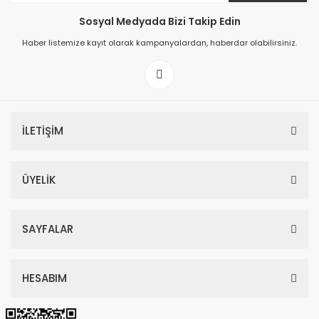
Sosyal Medyada Bizi Takip Edin
149,00 TL
Haber listemize kayıt olarak kampanyalardan, haberdar olabilirsiniz.
199,00 TL
İLETİŞİM
ÜYELİK
SAYFALAR
HESABIM