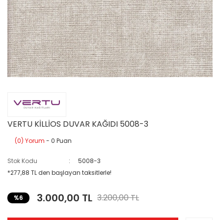
VERTU KİLLİOS DUVAR KAĞIDI 5008-3
(0) Yorum
- 0 Puan
Stok Kodu
5008-3
*277,88 TL den başlayan taksitlerle!
3.000,00 TL
3.200,00 TL
%6