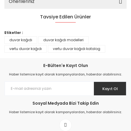
Önerileriniz
Tavsiye Edilen Ürünler
%25
Etiketler :
duvar kağıdı
duvar kağıdı modelleri
vertu duvar kağıdı
vertu duvar kağıdı katalog
E-Bülten'e Kayıt Olun
Haber listemize kayıt olarak kampanyalardan, haberdar olabilirsiniz.
Kayıt Ol
Sosyal Medyada Bizi Takip Edin
Prime ArtDECO Duvar Kağıdı Tutkalı 500 gr
Haber listemize kayıt olarak kampanyalardan, haberdar olabilirsiniz.
149,00 TL
199,00 TL