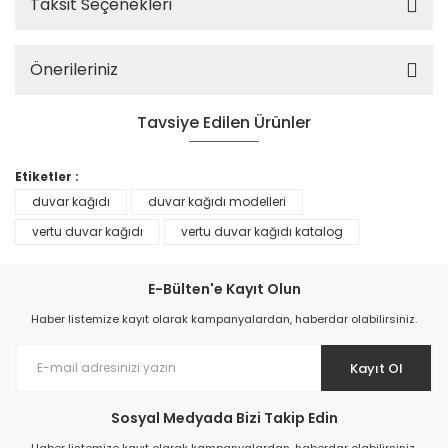
Taksit Seçenekleri
Önerileriniz
Tavsiye Edilen Ürünler
%25
Etiketler :
duvar kağıdı
duvar kağıdı modelleri
vertu duvar kağıdı
vertu duvar kağıdı katalog
E-Bülten'e Kayıt Olun
Haber listemize kayıt olarak kampanyalardan, haberdar olabilirsiniz.
Kayıt Ol
Sosyal Medyada Bizi Takip Edin
Prime ArtDECO Duvar Kağıdı Tutkalı 500 gr