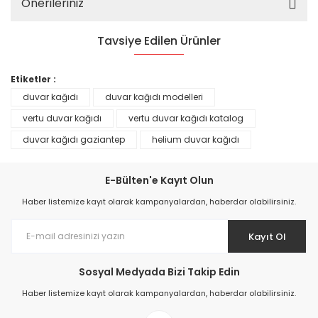
Önerileriniz
Tavsiye Edilen Ürünler
%25
Etiketler :
duvar kağıdı
duvar kağıdı modelleri
vertu duvar kağıdı
vertu duvar kağıdı katalog
duvar kağıdı gaziantep
helium duvar kağıdı
E-Bülten'e Kayıt Olun
Haber listemize kayıt olarak kampanyalardan, haberdar olabilirsiniz.
Kayıt Ol
Prime ArtDECO Duvar Kağıdı Tutkalı 500 gr
Sosyal Medyada Bizi Takip Edin
Haber listemize kayıt olarak kampanyalardan, haberdar olabilirsiniz.
149,00 TL
199,00 TL